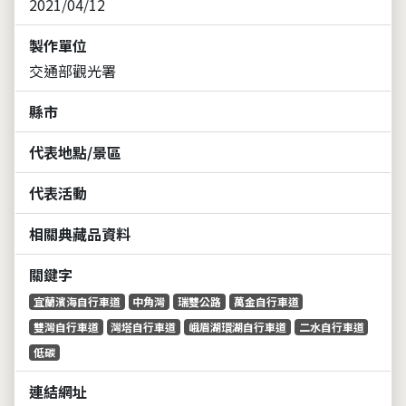
2021/04/12
製作單位
交通部觀光署
縣市
代表地點/景區
代表活動
相關典藏品資料
關鍵字
宜蘭濱海自行車道
中角灣
瑞雙公路
萬金自行車道
雙灣自行車道
灣塔自行車道
峨眉湖環湖自行車道
二水自行車道
低碳
連結網址