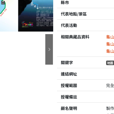
縣市
代表地點/景區
代表活動
相關典藏品資料
龜山
龜山
龜山
下一張
關鍵字
地圖
連結網址
授權範圍
完
授權備註
顯名聲明
製