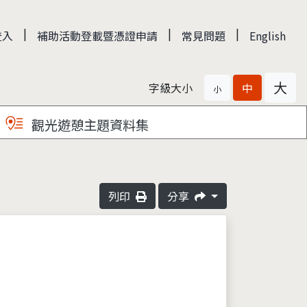
|
|
|
登入
補助活動登載暨憑證申請
常見問題
English
大
字級大小
中
小
觀光遊憩主題資料集
列印
分享