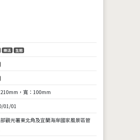
頁
樂活
生態
210mm，寬：100mm
0/01/01
通部觀光署東北角及宜蘭海岸國家風景區管
處