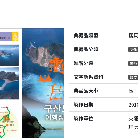
典藏品類型
摺
典藏品分類
文化
進階分類
其他
文字語系資料
韓文
典藏品大小
長：
製作日期
201
製作單位
交
理