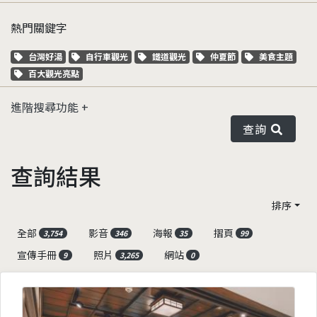
熱門關鍵字
關鍵字標籤
關鍵字標籤
關鍵字標籤
關鍵字標籤
關鍵字標籤
台灣好湯
自行車觀光
鐵道觀光
仲夏節
美食主題
關鍵字標籤
百大觀光亮點
進階搜尋功能
查詢
查詢結果
排序
全部
影音
海報
摺頁
3,754
346
35
99
宣傳手冊
照片
網站
9
3,265
0