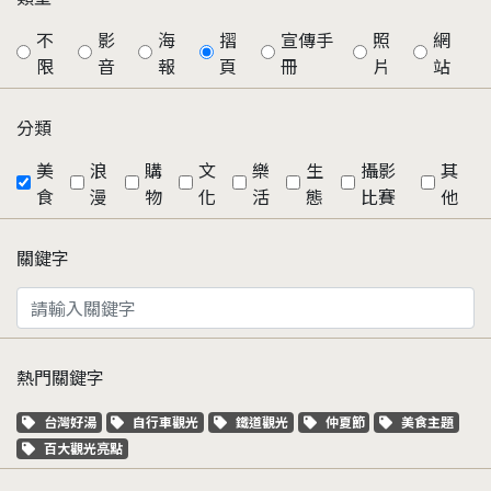
不
影
海
摺
宣傳手
照
網
限
音
報
頁
冊
片
站
分類
美
浪
購
文
樂
生
攝影
其
食
漫
物
化
活
態
比賽
他
關鍵字
熱門關鍵字
關鍵字標籤
關鍵字標籤
關鍵字標籤
關鍵字標籤
關鍵字標籤
台灣好湯
自行車觀光
鐵道觀光
仲夏節
美食主題
關鍵字標籤
百大觀光亮點