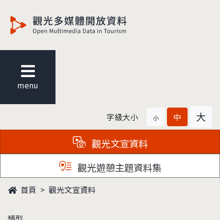
觀光多媒體開放資料
menu
大
字級大小
中
小
觀光文宣資料
觀光遊憩主題資料集
首頁
觀光文宣資料
類型