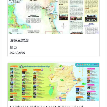
漫遊三貂灣
摺頁
2024/10/07
Northeast and Yilan Coast Muslim-Friend..