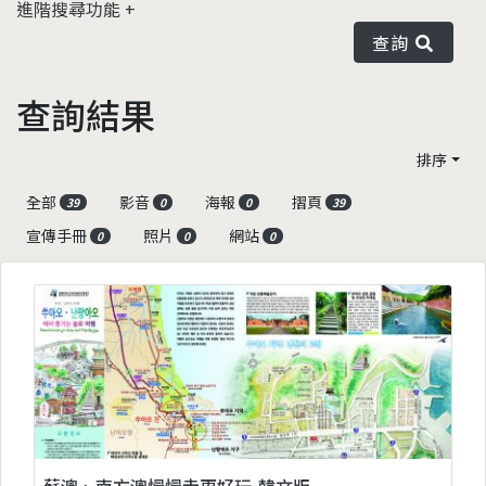
進階搜尋功能
查詢
查詢結果
排序
全部
影音
海報
摺頁
39
0
0
39
宣傳手冊
照片
網站
0
0
0
蘇澳、南方澳慢慢走更好玩-韓文版