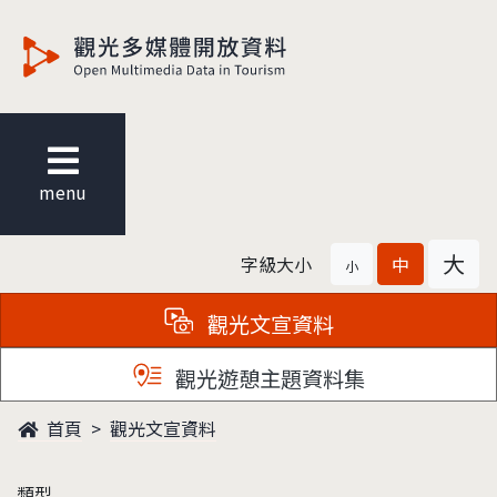
觀光多媒體開放資料
menu
大
字級大小
中
小
觀光文宣資料
觀光遊憩主題資料集
首頁
觀光文宣資料
類型