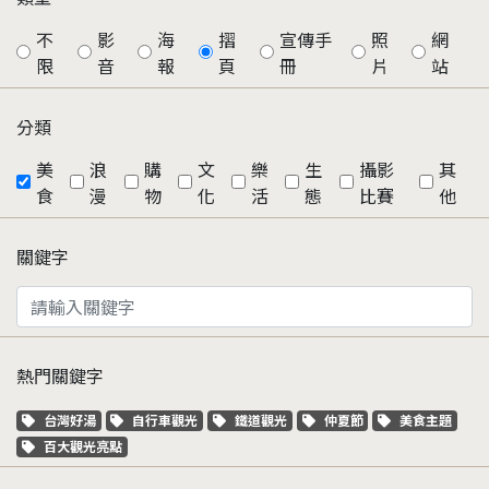
不
影
海
摺
宣傳手
照
網
限
音
報
頁
冊
片
站
分類
美
浪
購
文
樂
生
攝影
其
食
漫
物
化
活
態
比賽
他
關鍵字
熱門關鍵字
關鍵字標籤
關鍵字標籤
關鍵字標籤
關鍵字標籤
關鍵字標籤
台灣好湯
自行車觀光
鐵道觀光
仲夏節
美食主題
關鍵字標籤
百大觀光亮點