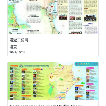
漫遊三貂灣
摺頁
2024/10/07
Northeast and Yilan Coast Muslim-Friend..