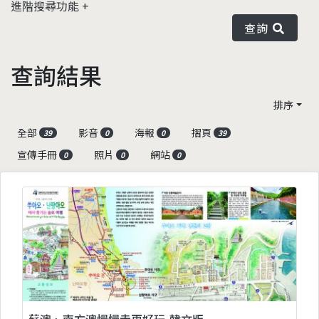
進階搜尋功能
查詢
查詢結果
排序
全部
影音
海報
摺頁
39
0
0
39
宣傳手冊
照片
網站
0
0
0
蘇澳、南方澳慢慢走更好玩-韓文版