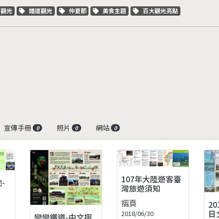
字標籤
關鍵字標籤
關鍵字標籤
關鍵字標籤
關鍵字標籤
車觀光
鐵道觀光
仲夏節
美食主題
百大觀光亮點
宣傳手冊
照片
網站
0
0
0
107年大陸遊客臺
-
灣旅遊須知
摺頁
2
日
2018/06/30
戀戀鐵道-中文摺