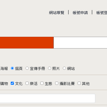
|
|
網站導覽
帳號申請
帳號
海報
摺頁
宣傳手冊
照片
網站
購物
文化
樂活
生態
攝影比賽
其他