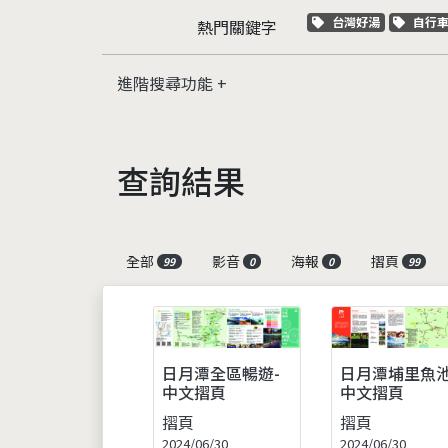
關鍵字標籤
關鍵
台灣好湯
自行
熱門關鍵字
進階搜尋功能
查詢結果
全部
影音
海報
摺頁
99
0
0
99
日月潭全區暢遊-
日月潭埔里魚池
中文摺頁
中文摺頁
摺頁
摺頁
2024/06/30
2024/06/30