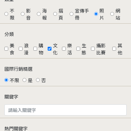
不
影
海
摺
宣傳手
照
網
限
音
報
頁
冊
片
站
分類
美
浪
購
文
樂
生
攝影
其
食
漫
物
化
活
態
比賽
他
國際行銷精選
不限
是
否
關鍵字
熱門關鍵字