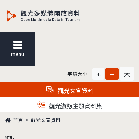
觀光多媒體開放資料
menu
大
字級大小
中
小
觀光文宣資料
觀光遊憩主題資料集
首頁
觀光文宣資料
類型