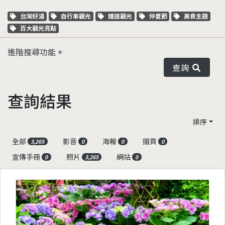
關鍵字標籤
關鍵字標籤
關鍵字標籤
關鍵字標籤
關鍵字標籤
台灣好湯
自行車觀光
鐵道觀光
仲夏節
美食主題
關鍵字標籤
百大觀光亮點
進階搜尋功能
查詢
查詢結果
排序
全部
影音
海報
摺頁
3,265
0
0
0
宣傳手冊
照片
網站
0
3,265
0