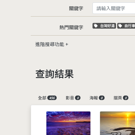
關鍵字
關鍵字標籤
關鍵
台灣好湯
自行
熱門關鍵字
進階搜尋功能
查詢結果
全部
影音
海報
摺頁
456
0
0
0