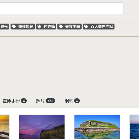
字標籤
關鍵字標籤
關鍵字標籤
關鍵字標籤
關鍵字標籤
車觀光
鐵道觀光
仲夏節
美食主題
百大觀光亮點
宣傳手冊
照片
網站
0
456
0