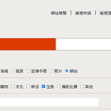
|
|
網站導覽
帳號申請
帳號
海報
摺頁
宣傳手冊
照片
網站
購物
文化
樂活
生態
攝影比賽
其他