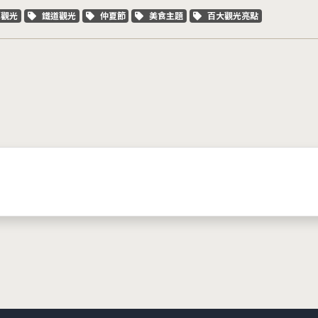
字標籤
關鍵字標籤
關鍵字標籤
關鍵字標籤
關鍵字標籤
車觀光
鐵道觀光
仲夏節
美食主題
百大觀光亮點