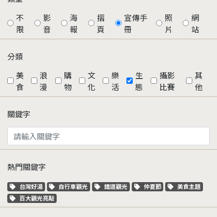
不
影
海
摺
宣傳手
照
網
限
音
報
頁
冊
片
站
分類
美
浪
購
文
樂
生
攝影
其
食
漫
物
化
活
態
比賽
他
關鍵字
熱門關鍵字
關鍵字標籤
關鍵字標籤
關鍵字標籤
關鍵字標籤
關鍵字標籤
台灣好湯
自行車觀光
鐵道觀光
仲夏節
美食主題
關鍵字標籤
百大觀光亮點