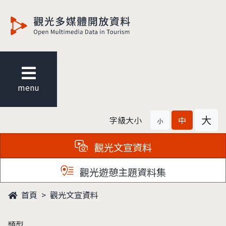
觀光多媒體開放資料
menu
大
字級大小
中
小
觀光文宣資料
觀光遊憩主題資料集
首頁
觀光文宣資料
類型