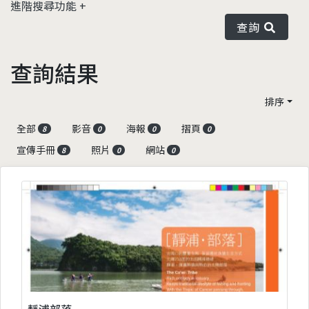
進階搜尋功能
查詢
查詢結果
排序
全部
影音
海報
摺頁
8
0
0
0
宣傳手冊
照片
網站
8
0
0
靜浦部落