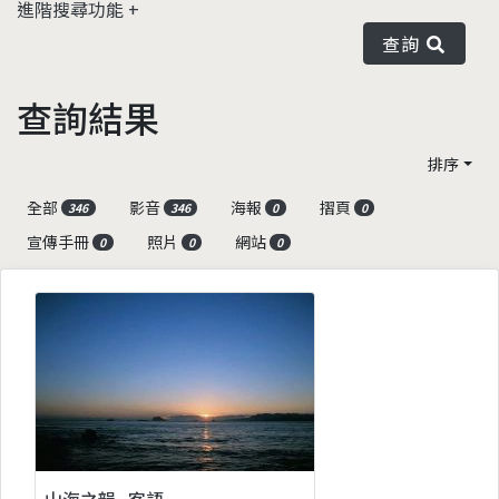
進階搜尋功能
查詢
查詢結果
排序
全部
影音
海報
摺頁
346
346
0
0
宣傳手冊
照片
網站
0
0
0
山海之韻_客語