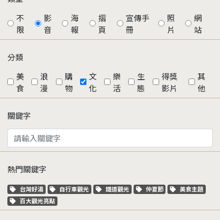
不
影
海
摺
宣傳手
照
網
限
音
報
頁
冊
片
站
分類
美
浪
購
文
樂
生
得獎
其
食
漫
物
化
活
態
影片
他
關鍵字
熱門關鍵字
關鍵字標籤
關鍵字標籤
關鍵字標籤
關鍵字標籤
關鍵字標籤
台灣好湯
自行車觀光
鐵道觀光
仲夏節
美食主題
關鍵字標籤
百大觀光亮點