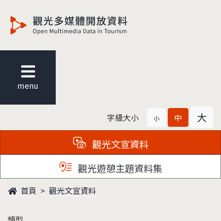
觀光多媒體開放資料
menu
大
字級大小
中
小
觀光文宣資料
觀光遊憩主題資料集
首頁
觀光文宣資料
類型