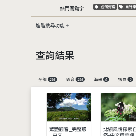
關鍵字標籤
關鍵
台灣好湯
自行
熱門關鍵字
進階搜尋功能
查詢結果
全部
影音
海報
摺頁
296
296
0
0
驚艷觀音_完整版
北觀風情探索
_中文
然-中文精華版