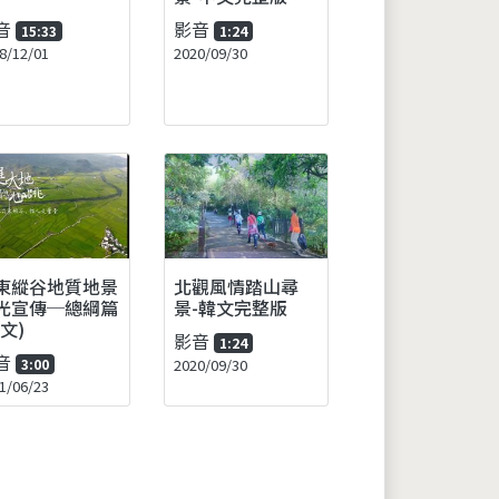
音
影音
15:33
1:24
8/12/01
2020/09/30
東縱谷地質地景
北觀風情踏山尋
光宣傳─總綱篇
景-韓文完整版
文)
影音
1:24
音
3:00
2020/09/30
1/06/23