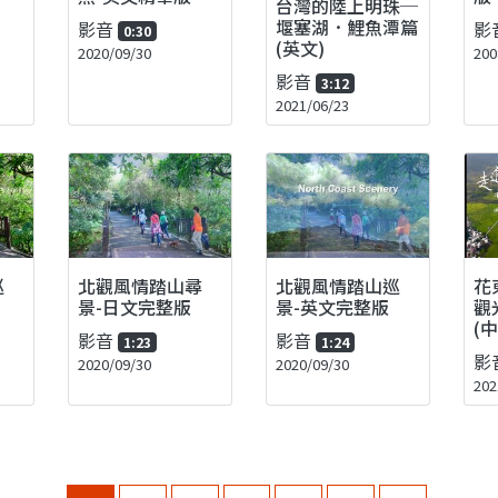
台灣的陸上明珠─
堰塞湖．鯉魚潭篇
影音
影
0:30
(英文)
2020/09/30
200
影音
3:12
2021/06/23
巡
北觀風情踏山尋
北觀風情踏山巡
花
景-日文完整版
景-英文完整版
觀
(中
影音
影音
1:23
1:24
影
2020/09/30
2020/09/30
202