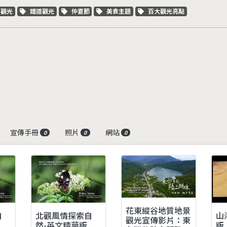
字標籤
關鍵字標籤
關鍵字標籤
關鍵字標籤
關鍵字標籤
車觀光
鐵道觀光
仲夏節
美食主題
百大觀光亮點
宣傳手冊
照片
網站
0
0
0
花東縱谷地質地景
自
北觀風情探索自
山
觀光宣傳影片：東
然-英文精華版
版