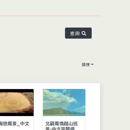
查詢
排序
海戀風景_中文
北觀風情踏山巡
景-中文完整版