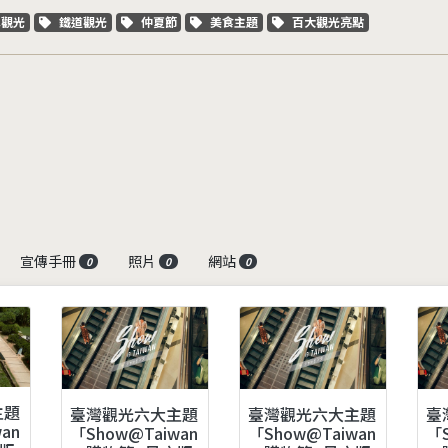
字標籤
關鍵字標籤
關鍵字標籤
關鍵字標籤
關鍵字標籤
車觀光
鐵道觀光
仲夏節
美食主題
百大觀光亮點
宣傳手冊
照片
網站
0
0
0
主題
臺灣觀光六大主題
臺灣觀光六大主題
臺
an
「Show@Taiwan
「Show@Taiwan
「S