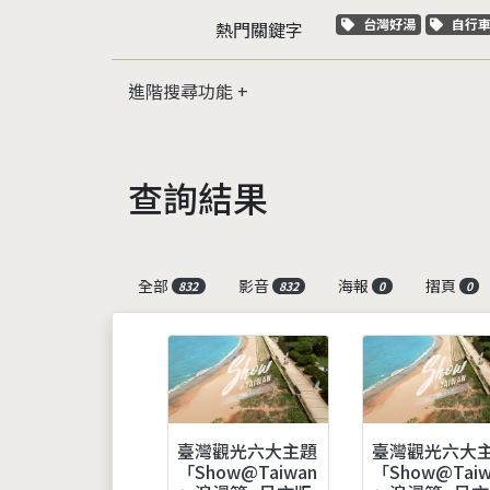
關鍵字標籤
關鍵
台灣好湯
自行
熱門關鍵字
進階搜尋功能
查詢結果
全部
影音
海報
摺頁
832
832
0
0
臺灣觀光六大主題
臺灣觀光六大
「Show@Taiwan
「Show@Taiw