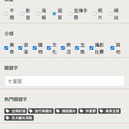
不
影
海
摺
宣傳手
照
網
限
音
報
頁
冊
片
站
分類
美
浪
購
文
樂
生
攝影
其
食
漫
物
化
活
態
比賽
他
關鍵字
熱門關鍵字
關鍵字標籤
關鍵字標籤
關鍵字標籤
關鍵字標籤
關鍵字標籤
台灣好湯
自行車觀光
鐵道觀光
仲夏節
美食主題
關鍵字標籤
百大觀光亮點