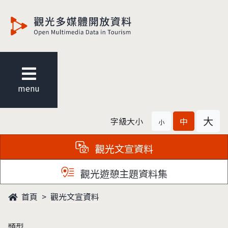
觀光多媒體開放資料
menu
大
字級大小
中
小
觀光文宣資料
觀光遊憩主題資料集
首頁
觀光文宣資料
類型