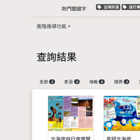
關鍵字標籤
關鍵
台灣好湯
自行
熱門關鍵字
進階搜尋功能
查詢結果
全部
影音
海報
摺頁
3
0
0
3
北海岸自行車導覽
皇冠北海岸