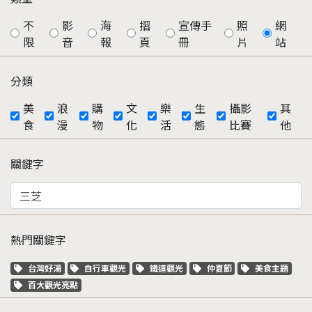
不
影
海
摺
宣傳手
照
網
限
音
報
頁
冊
片
站
分類
美
浪
購
文
樂
生
攝影
其
食
漫
物
化
活
態
比賽
他
關鍵字
熱門關鍵字
關鍵字標籤
關鍵字標籤
關鍵字標籤
關鍵字標籤
關鍵字標籤
台灣好湯
自行車觀光
鐵道觀光
仲夏節
美食主題
關鍵字標籤
百大觀光亮點