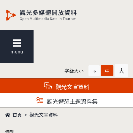
觀光多媒體開放資料
menu
大
字級大小
中
小
觀光文宣資料
觀光遊憩主題資料集
首頁
觀光文宣資料
類型