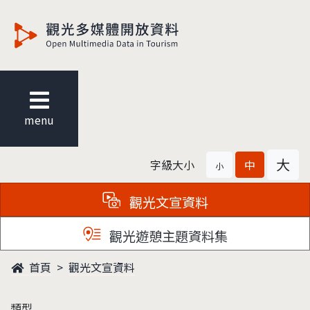
觀光多媒體開放資料
menu
大
字級大小
中
小
觀光文宣資料
觀光遊憩主題資料集
首頁
觀光文宣資料
類型