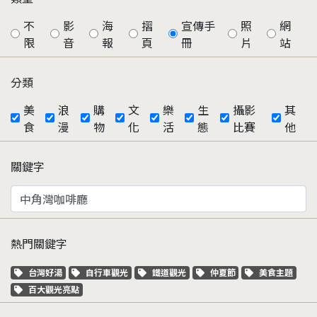
不
影
海
摺
宣傳手
照
網
限
音
報
頁
冊
片
站
分類
美
浪
購
文
樂
生
攝影
其
食
漫
物
化
活
態
比賽
他
關鍵字
熱門關鍵字
關鍵字標籤
關鍵字標籤
關鍵字標籤
關鍵字標籤
關鍵字標籤
台灣好湯
自行車觀光
鐵道觀光
仲夏節
美食主題
關鍵字標籤
百大觀光亮點