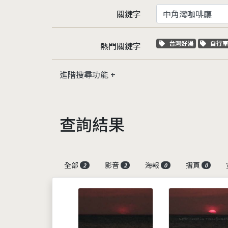
關鍵字
關鍵字標籤
關鍵
台灣好湯
自行
熱門關鍵字
進階搜尋功能
查詢結果
全部
影音
海報
摺頁
2
2
0
0