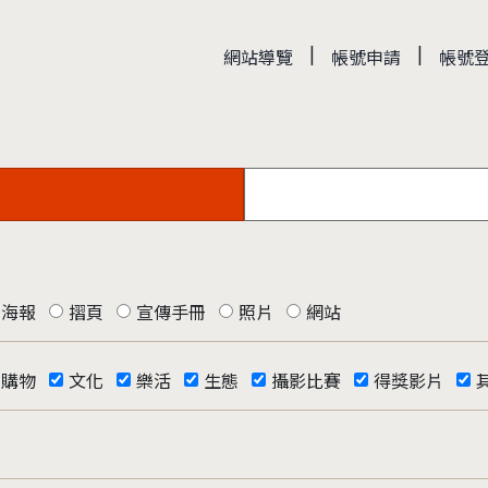
|
|
網站導覽
帳號申請
帳號
海報
摺頁
宣傳手冊
照片
網站
購物
文化
樂活
生態
攝影比賽
得獎影片
否