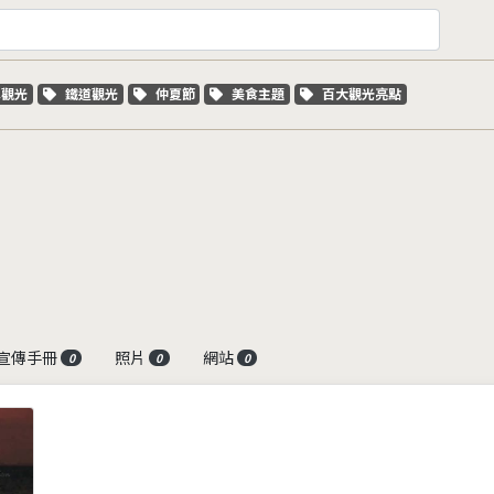
字標籤
關鍵字標籤
關鍵字標籤
關鍵字標籤
關鍵字標籤
車觀光
鐵道觀光
仲夏節
美食主題
百大觀光亮點
宣傳手冊
照片
網站
0
0
0