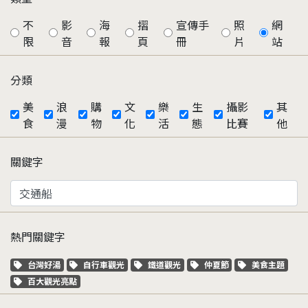
不
影
海
摺
宣傳手
照
網
限
音
報
頁
冊
片
站
分類
美
浪
購
文
樂
生
攝影
其
食
漫
物
化
活
態
比賽
他
關鍵字
熱門關鍵字
關鍵字標籤
關鍵字標籤
關鍵字標籤
關鍵字標籤
關鍵字標籤
台灣好湯
自行車觀光
鐵道觀光
仲夏節
美食主題
關鍵字標籤
百大觀光亮點