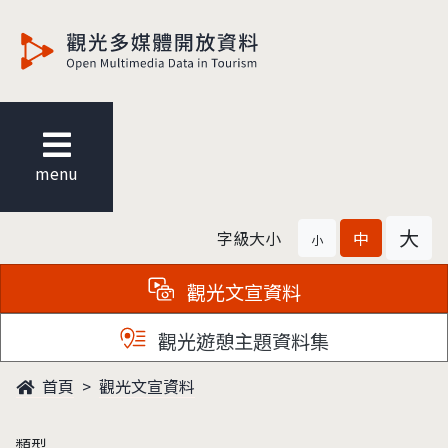
觀光多媒體開放資料
menu
大
字級大小
中
小
觀光文宣資料
觀光遊憩主題資料集
首頁
觀光文宣資料
類型