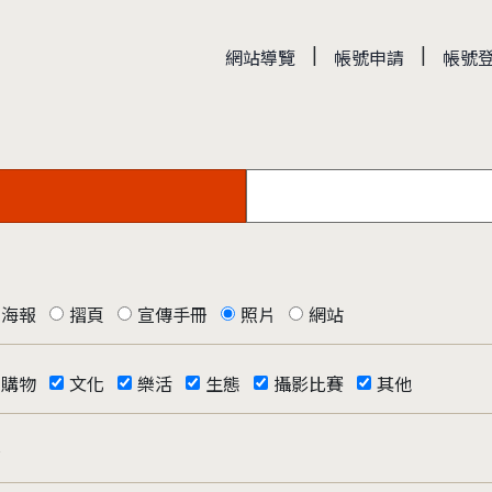
|
|
網站導覽
帳號申請
帳號
海報
摺頁
宣傳手冊
照片
網站
購物
文化
樂活
生態
攝影比賽
其他
否