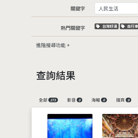
關鍵字
關鍵字標籤
關鍵
台灣好湯
自行
熱門關鍵字
進階搜尋功能
查詢結果
全部
影音
海報
摺頁
273
0
0
0