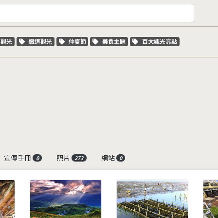
字標籤
關鍵字標籤
關鍵字標籤
關鍵字標籤
關鍵字標籤
車觀光
鐵道觀光
仲夏節
美食主題
百大觀光亮點
宣傳手冊
照片
網站
0
273
0