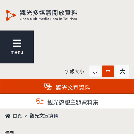
觀光多媒體開放資料
menu
大
字級大小
中
小
觀光文宣資料
觀光遊憩主題資料集
首頁
觀光文宣資料
類型