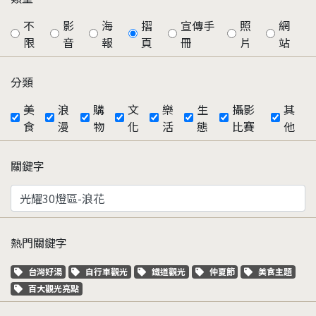
不
影
海
摺
宣傳手
照
網
限
音
報
頁
冊
片
站
分類
美
浪
購
文
樂
生
攝影
其
食
漫
物
化
活
態
比賽
他
關鍵字
熱門關鍵字
關鍵字標籤
關鍵字標籤
關鍵字標籤
關鍵字標籤
關鍵字標籤
台灣好湯
自行車觀光
鐵道觀光
仲夏節
美食主題
關鍵字標籤
百大觀光亮點