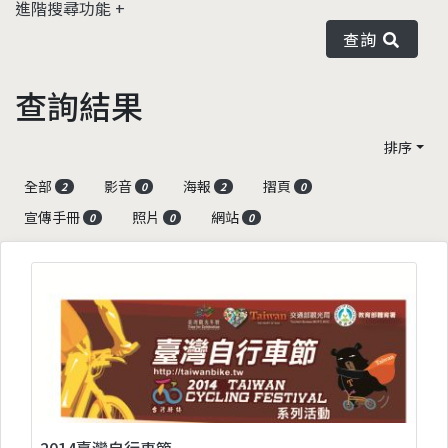
進階搜尋功能
查詢
查詢結果
排序
全部
影音
海報
摺頁
2
0
2
0
宣傳手冊
照片
網站
0
0
0
2014臺灣自行車節