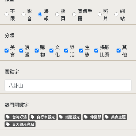
不
影
海
摺
宣傳手
照
網
限
音
報
頁
冊
片
站
分類
美
浪
購
文
樂
生
攝影
其
食
漫
物
化
活
態
比賽
他
關鍵字
熱門關鍵字
關鍵字標籤
關鍵字標籤
關鍵字標籤
關鍵字標籤
關鍵字標籤
台灣好湯
自行車觀光
鐵道觀光
仲夏節
美食主題
關鍵字標籤
百大觀光亮點