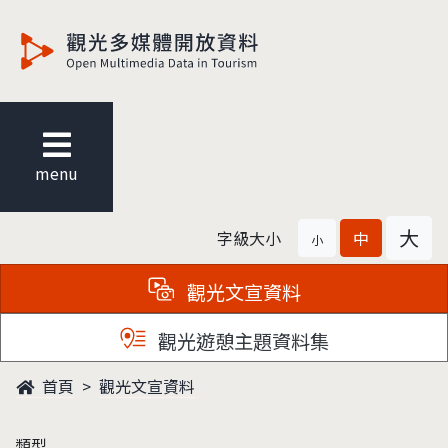
觀光多媒體開放資料
menu
大
字級大小
中
小
觀光文宣資料
觀光遊憩主題資料集
首頁
觀光文宣資料
類型