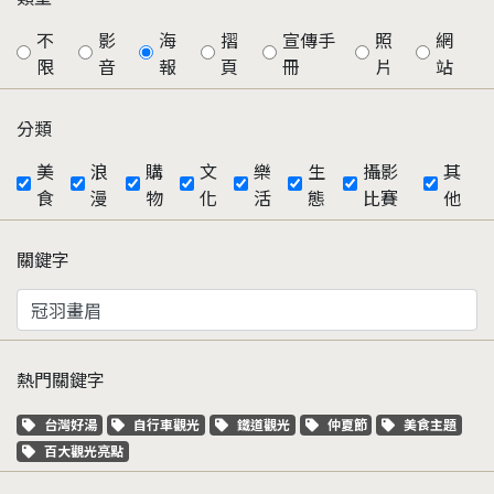
不
影
海
摺
宣傳手
照
網
限
音
報
頁
冊
片
站
分類
美
浪
購
文
樂
生
攝影
其
食
漫
物
化
活
態
比賽
他
關鍵字
熱門關鍵字
關鍵字標籤
關鍵字標籤
關鍵字標籤
關鍵字標籤
關鍵字標籤
台灣好湯
自行車觀光
鐵道觀光
仲夏節
美食主題
關鍵字標籤
百大觀光亮點