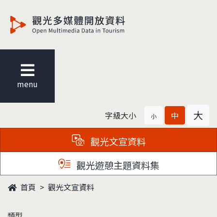
觀光多媒體開放資料
menu
大
字級大小
中
小
觀光文宣資料
觀光遊憩主題資料集
首頁
觀光文宣資料
類型