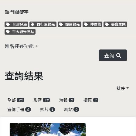
熱門關鍵字
關鍵字標籤
關鍵字標籤
關鍵字標籤
關鍵字標籤
關鍵字標籤
台灣好湯
自行車觀光
鐵道觀光
仲夏節
美食主題
關鍵字標籤
百大觀光亮點
進階搜尋功能
查詢
查詢結果
排序
全部
影音
海報
摺頁
20
18
0
1
宣傳手冊
照片
網站
0
1
0