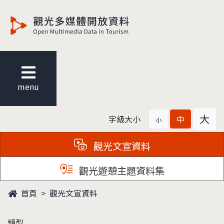
觀光多媒體開放資料
menu
大
字級大小
中
小
觀光文宣資料
觀光遊憩主題資料集
首頁
觀光文宣資料
類型