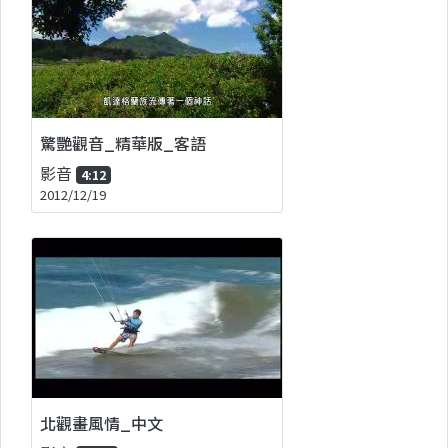
驚艷觀音_精華版_客語
影音
4:12
2012/12/19
北觀畫風情_中文