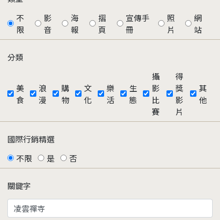
不
影
海
摺
宣傳手
照
網
限
音
報
頁
冊
片
站
分類
攝
得
美
浪
購
文
樂
生
影
獎
其
食
漫
物
化
活
態
比
影
他
賽
片
國際行銷精選
不限
是
否
關鍵字