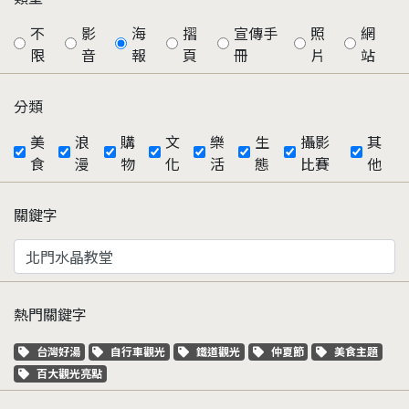
不
影
海
摺
宣傳手
照
網
限
音
報
頁
冊
片
站
分類
美
浪
購
文
樂
生
攝影
其
食
漫
物
化
活
態
比賽
他
關鍵字
熱門關鍵字
關鍵字標籤
關鍵字標籤
關鍵字標籤
關鍵字標籤
關鍵字標籤
台灣好湯
自行車觀光
鐵道觀光
仲夏節
美食主題
關鍵字標籤
百大觀光亮點