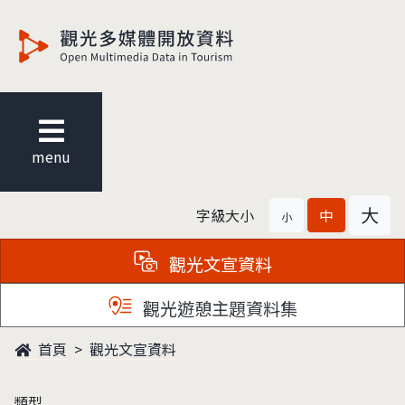
觀光多媒體開放資料
menu
大
字級大小
中
小
觀光文宣資料
觀光遊憩主題資料集
首頁
觀光文宣資料
類型