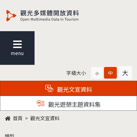
觀光多媒體開放資料
menu
大
字級大小
中
小
觀光文宣資料
觀光遊憩主題資料集
首頁
觀光文宣資料
類型