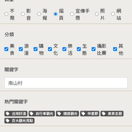
不
影
海
摺
宣傳手
照
網
限
音
報
頁
冊
片
站
分類
美
浪
購
文
樂
生
攝影
其
食
漫
物
化
活
態
比賽
他
關鍵字
熱門關鍵字
關鍵字標籤
關鍵字標籤
關鍵字標籤
關鍵字標籤
關鍵字標籤
台灣好湯
自行車觀光
鐵道觀光
仲夏節
美食主題
關鍵字標籤
百大觀光亮點