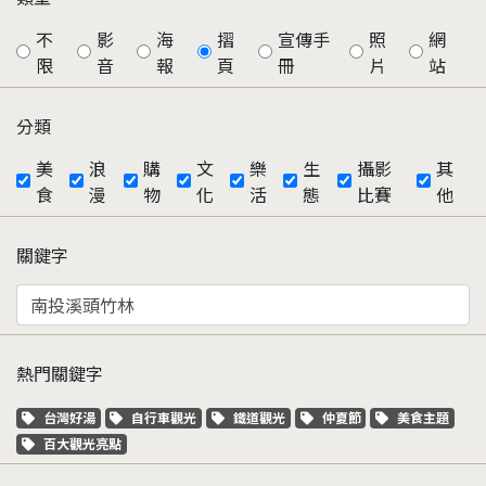
不
影
海
摺
宣傳手
照
網
限
音
報
頁
冊
片
站
分類
美
浪
購
文
樂
生
攝影
其
食
漫
物
化
活
態
比賽
他
關鍵字
熱門關鍵字
關鍵字標籤
關鍵字標籤
關鍵字標籤
關鍵字標籤
關鍵字標籤
台灣好湯
自行車觀光
鐵道觀光
仲夏節
美食主題
關鍵字標籤
百大觀光亮點