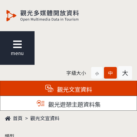
觀光多媒體開放資料
menu
大
字級大小
中
小
觀光文宣資料
觀光遊憩主題資料集
首頁
觀光文宣資料
類型