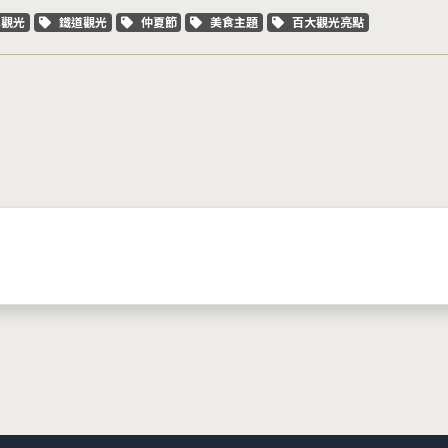
字標籤
關鍵字標籤
關鍵字標籤
關鍵字標籤
關鍵字標籤
車觀光
鐵道觀光
仲夏節
美食主題
百大觀光亮點