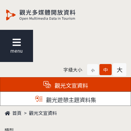
觀光多媒體開放資料
menu
大
字級大小
中
小
觀光文宣資料
觀光遊憩主題資料集
首頁
觀光文宣資料
類型