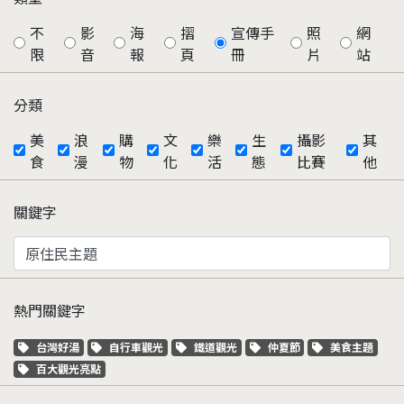
不
影
海
摺
宣傳手
照
網
限
音
報
頁
冊
片
站
分類
美
浪
購
文
樂
生
攝影
其
食
漫
物
化
活
態
比賽
他
關鍵字
熱門關鍵字
關鍵字標籤
關鍵字標籤
關鍵字標籤
關鍵字標籤
關鍵字標籤
台灣好湯
自行車觀光
鐵道觀光
仲夏節
美食主題
關鍵字標籤
百大觀光亮點