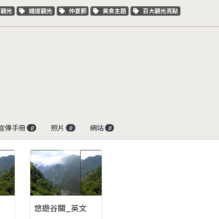
字標籤
關鍵字標籤
關鍵字標籤
關鍵字標籤
關鍵字標籤
車觀光
鐵道觀光
仲夏節
美食主題
百大觀光亮點
宣傳手冊
照片
網站
0
0
0
悠遊谷關_英文