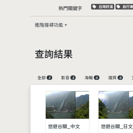
關鍵字標籤
關鍵
台灣好湯
自行
熱門關鍵字
進階搜尋功能
查詢結果
全部
影音
海報
摺頁
3
3
0
0
悠遊谷關_中文
悠遊谷關_日文