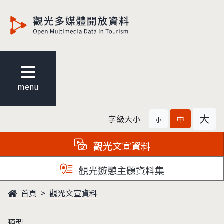
觀光多媒體開放資料
menu
大
字級大小
中
小
觀光文宣資料
觀光遊憩主題資料集
首頁
觀光文宣資料
類型