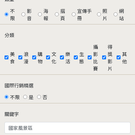
不
影
海
摺
宣傳手
照
網
限
音
報
頁
冊
片
站
分類
攝
得
美
浪
購
文
樂
生
影
獎
其
食
漫
物
化
活
態
比
影
他
賽
片
國際行銷精選
不限
是
否
關鍵字