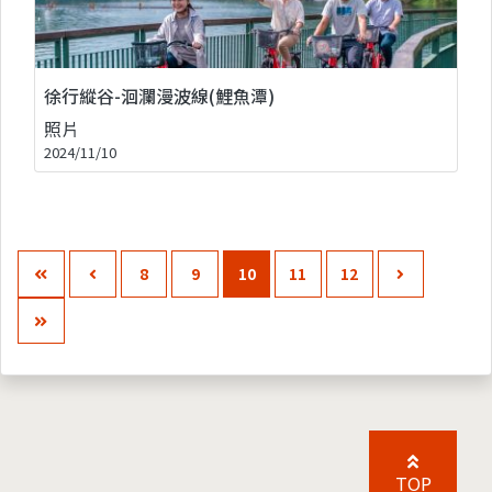
徐行縱谷-洄瀾漫波線(鯉魚潭)
照片
2024/11/10
8
9
10
11
12
TOP