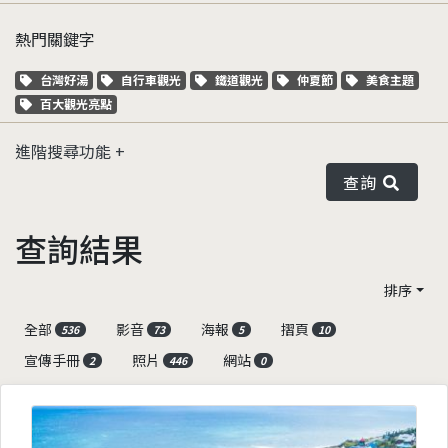
熱門關鍵字
關鍵字標籤
關鍵字標籤
關鍵字標籤
關鍵字標籤
關鍵字標籤
台灣好湯
自行車觀光
鐵道觀光
仲夏節
美食主題
關鍵字標籤
百大觀光亮點
進階搜尋功能
查詢
查詢結果
排序
全部
影音
海報
摺頁
536
73
5
10
宣傳手冊
照片
網站
2
446
0