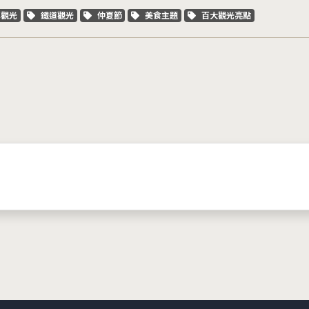
字標籤
關鍵字標籤
關鍵字標籤
關鍵字標籤
關鍵字標籤
車觀光
鐵道觀光
仲夏節
美食主題
百大觀光亮點