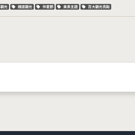
字標籤
關鍵字標籤
關鍵字標籤
關鍵字標籤
關鍵字標籤
車觀光
鐵道觀光
仲夏節
美食主題
百大觀光亮點