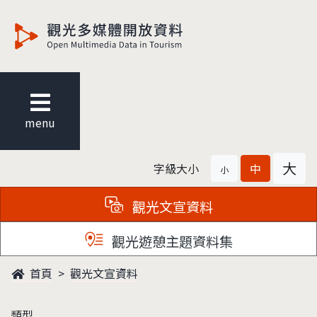
觀光多媒體開放資料
menu
大
字級大小
中
小
觀光文宣資料
觀光遊憩主題資料集
首頁
觀光文宣資料
類型