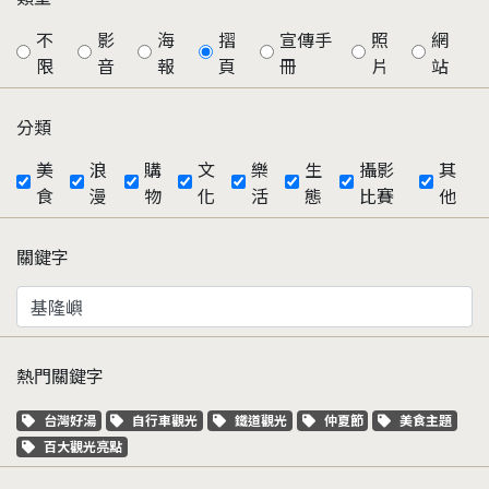
不
影
海
摺
宣傳手
照
網
限
音
報
頁
冊
片
站
分類
美
浪
購
文
樂
生
攝影
其
食
漫
物
化
活
態
比賽
他
關鍵字
熱門關鍵字
關鍵字標籤
關鍵字標籤
關鍵字標籤
關鍵字標籤
關鍵字標籤
台灣好湯
自行車觀光
鐵道觀光
仲夏節
美食主題
關鍵字標籤
百大觀光亮點