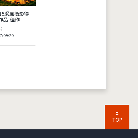
015采風攝影得
作品-佳作
片
7/09/20
TOP