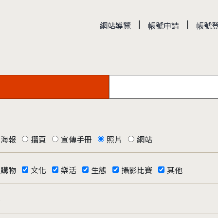
|
|
網站導覽
帳號申請
帳號
海報
摺頁
宣傳手冊
照片
網站
購物
文化
樂活
生態
攝影比賽
其他
否