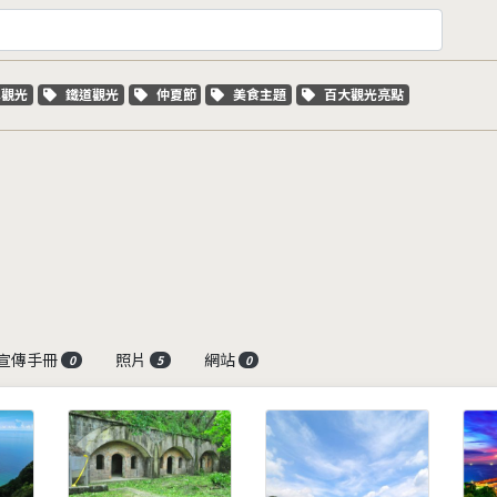
字標籤
關鍵字標籤
關鍵字標籤
關鍵字標籤
關鍵字標籤
車觀光
鐵道觀光
仲夏節
美食主題
百大觀光亮點
宣傳手冊
照片
網站
0
5
0