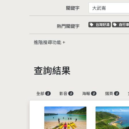
關鍵字
關鍵字標籤
關鍵
台灣好湯
自行
熱門關鍵字
進階搜尋功能
查詢結果
全部
影音
海報
摺頁
5
0
0
0