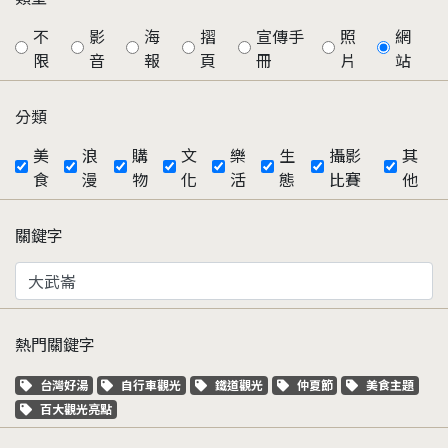
不
影
海
摺
宣傳手
照
網
限
音
報
頁
冊
片
站
分類
美
浪
購
文
樂
生
攝影
其
食
漫
物
化
活
態
比賽
他
關鍵字
熱門關鍵字
關鍵字標籤
關鍵字標籤
關鍵字標籤
關鍵字標籤
關鍵字標籤
台灣好湯
自行車觀光
鐵道觀光
仲夏節
美食主題
關鍵字標籤
百大觀光亮點