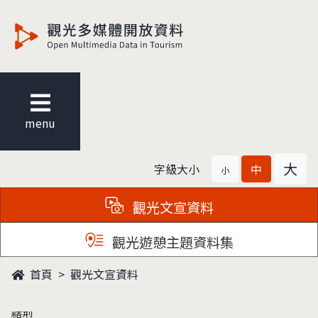
觀光多媒體開放資料
menu
大
字級大小
中
小
觀光文宣資料
觀光遊憩主題資料集
首頁
觀光文宣資料
類型