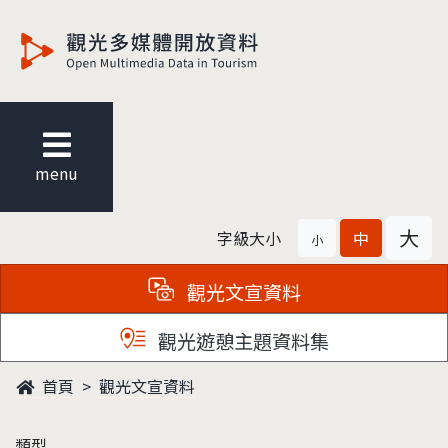
觀光多媒體開放資料
menu
大
字級大小
中
小
觀光文宣資料
觀光遊憩主題資料集
首頁
觀光文宣資料
類型