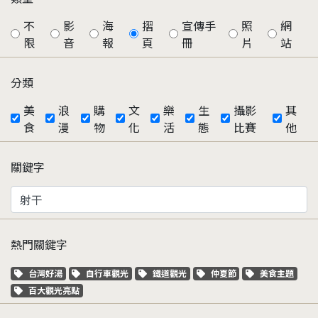
不
影
海
摺
宣傳手
照
網
限
音
報
頁
冊
片
站
分類
美
浪
購
文
樂
生
攝影
其
食
漫
物
化
活
態
比賽
他
關鍵字
熱門關鍵字
關鍵字標籤
關鍵字標籤
關鍵字標籤
關鍵字標籤
關鍵字標籤
台灣好湯
自行車觀光
鐵道觀光
仲夏節
美食主題
關鍵字標籤
百大觀光亮點