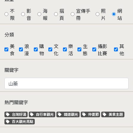
不
影
海
摺
宣傳手
照
網
限
音
報
頁
冊
片
站
分類
美
浪
購
文
樂
生
攝影
其
食
漫
物
化
活
態
比賽
他
關鍵字
熱門關鍵字
關鍵字標籤
關鍵字標籤
關鍵字標籤
關鍵字標籤
關鍵字標籤
台灣好湯
自行車觀光
鐵道觀光
仲夏節
美食主題
關鍵字標籤
百大觀光亮點