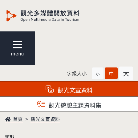
觀光多媒體開放資料
menu
大
字級大小
中
小
觀光文宣資料
觀光遊憩主題資料集
首頁
觀光文宣資料
類型