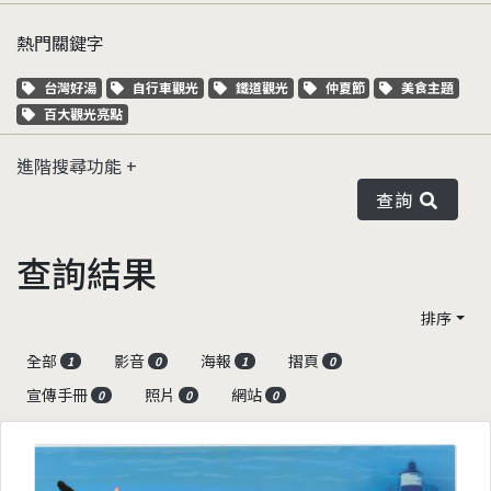
熱門關鍵字
關鍵字標籤
關鍵字標籤
關鍵字標籤
關鍵字標籤
關鍵字標籤
台灣好湯
自行車觀光
鐵道觀光
仲夏節
美食主題
關鍵字標籤
百大觀光亮點
進階搜尋功能
查詢
查詢結果
排序
全部
影音
海報
摺頁
1
0
1
0
宣傳手冊
照片
網站
0
0
0