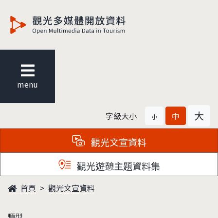
觀光多媒體開放資料
menu
大
字級大小
中
小
觀光文宣資料
觀光遊憩主題資料集
首頁
觀光文宣資料
類型