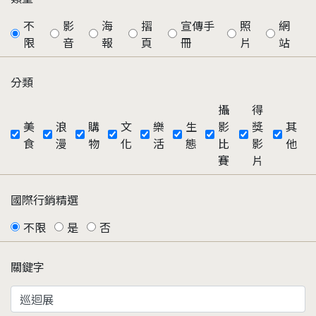
不
影
海
摺
宣傳手
照
網
限
音
報
頁
冊
片
站
分類
攝
得
美
浪
購
文
樂
生
影
獎
其
食
漫
物
化
活
態
比
影
他
賽
片
國際行銷精選
不限
是
否
關鍵字