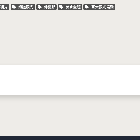
字標籤
關鍵字標籤
關鍵字標籤
關鍵字標籤
關鍵字標籤
車觀光
鐵道觀光
仲夏節
美食主題
百大觀光亮點