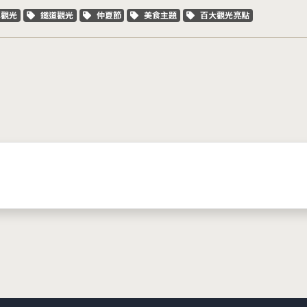
字標籤
關鍵字標籤
關鍵字標籤
關鍵字標籤
關鍵字標籤
車觀光
鐵道觀光
仲夏節
美食主題
百大觀光亮點