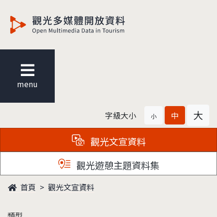
觀光多媒體開放資料
menu
大
字級大小
中
小
觀光文宣資料
觀光遊憩主題資料集
首頁
觀光文宣資料
類型