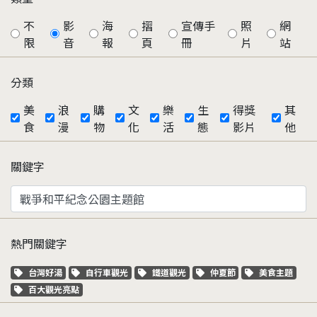
不
影
海
摺
宣傳手
照
網
限
音
報
頁
冊
片
站
分類
美
浪
購
文
樂
生
得獎
其
食
漫
物
化
活
態
影片
他
關鍵字
熱門關鍵字
關鍵字標籤
關鍵字標籤
關鍵字標籤
關鍵字標籤
關鍵字標籤
台灣好湯
自行車觀光
鐵道觀光
仲夏節
美食主題
關鍵字標籤
百大觀光亮點