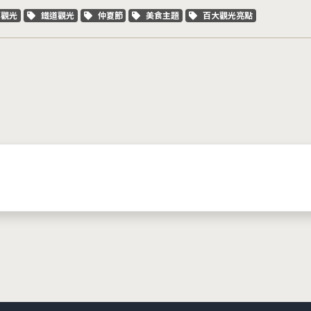
字標籤
關鍵字標籤
關鍵字標籤
關鍵字標籤
關鍵字標籤
車觀光
鐵道觀光
仲夏節
美食主題
百大觀光亮點