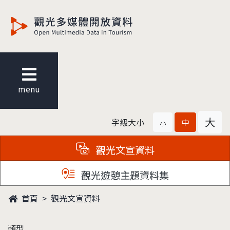
觀光多媒體開放資料
menu
大
字級大小
中
小
觀光文宣資料
觀光遊憩主題資料集
首頁
觀光文宣資料
類型