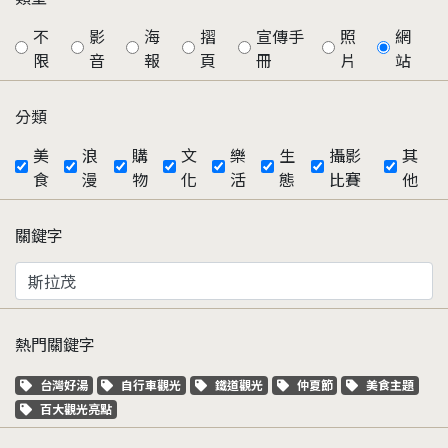
不
影
海
摺
宣傳手
照
網
限
音
報
頁
冊
片
站
分類
美
浪
購
文
樂
生
攝影
其
食
漫
物
化
活
態
比賽
他
關鍵字
熱門關鍵字
關鍵字標籤
關鍵字標籤
關鍵字標籤
關鍵字標籤
關鍵字標籤
台灣好湯
自行車觀光
鐵道觀光
仲夏節
美食主題
關鍵字標籤
百大觀光亮點