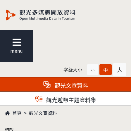
觀光多媒體開放資料
menu
大
字級大小
中
小
觀光文宣資料
觀光遊憩主題資料集
首頁
觀光文宣資料
類型