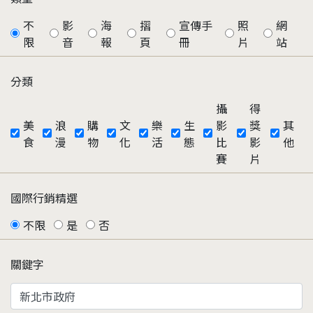
不
影
海
摺
宣傳手
照
網
限
音
報
頁
冊
片
站
分類
攝
得
美
浪
購
文
樂
生
影
獎
其
食
漫
物
化
活
態
比
影
他
賽
片
國際行銷精選
不限
是
否
關鍵字