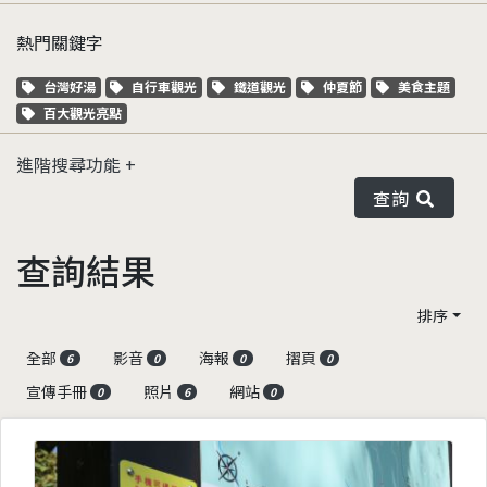
熱門關鍵字
關鍵字標籤
關鍵字標籤
關鍵字標籤
關鍵字標籤
關鍵字標籤
台灣好湯
自行車觀光
鐵道觀光
仲夏節
美食主題
關鍵字標籤
百大觀光亮點
進階搜尋功能
查詢
查詢結果
排序
全部
影音
海報
摺頁
6
0
0
0
宣傳手冊
照片
網站
0
6
0