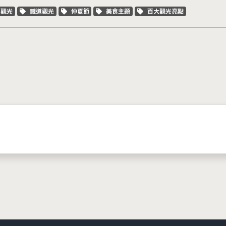
字標籤
關鍵字標籤
關鍵字標籤
關鍵字標籤
關鍵字標籤
車觀光
鐵道觀光
仲夏節
美食主題
百大觀光亮點