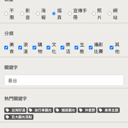
不
影
海
摺
宣傳手
照
網
限
音
報
頁
冊
片
站
分類
美
浪
購
文
樂
生
攝影
其
食
漫
物
化
活
態
比賽
他
關鍵字
熱門關鍵字
關鍵字標籤
關鍵字標籤
關鍵字標籤
關鍵字標籤
關鍵字標籤
台灣好湯
自行車觀光
鐵道觀光
仲夏節
美食主題
關鍵字標籤
百大觀光亮點