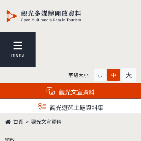
觀光多媒體開放資料
menu
大
字級大小
中
小
觀光文宣資料
觀光遊憩主題資料集
首頁
觀光文宣資料
類型