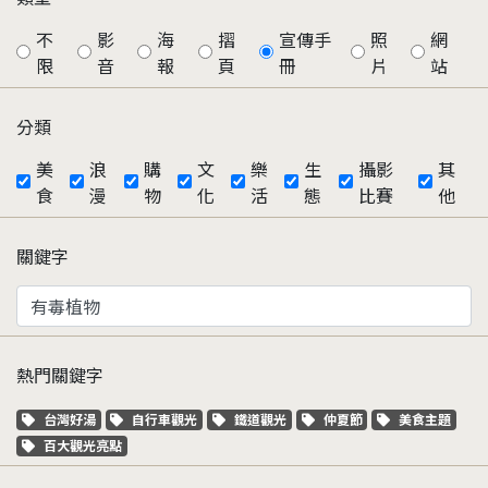
不
影
海
摺
宣傳手
照
網
限
音
報
頁
冊
片
站
分類
美
浪
購
文
樂
生
攝影
其
食
漫
物
化
活
態
比賽
他
關鍵字
熱門關鍵字
關鍵字標籤
關鍵字標籤
關鍵字標籤
關鍵字標籤
關鍵字標籤
台灣好湯
自行車觀光
鐵道觀光
仲夏節
美食主題
關鍵字標籤
百大觀光亮點