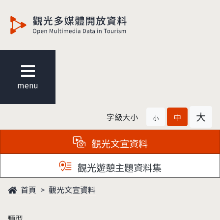
觀光多媒體開放資料
menu
大
字級大小
中
小
觀光文宣資料
觀光遊憩主題資料集
首頁
觀光文宣資料
類型