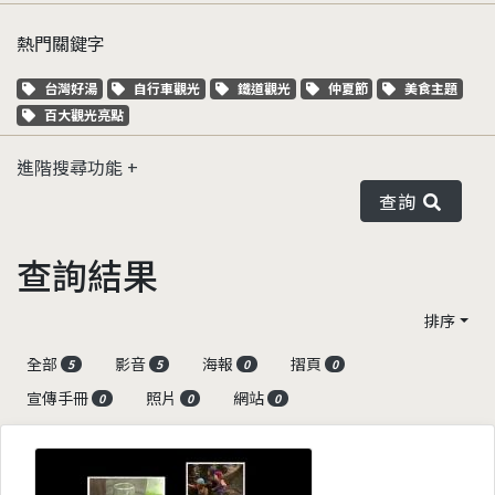
熱門關鍵字
關鍵字標籤
關鍵字標籤
關鍵字標籤
關鍵字標籤
關鍵字標籤
台灣好湯
自行車觀光
鐵道觀光
仲夏節
美食主題
關鍵字標籤
百大觀光亮點
進階搜尋功能
查詢
查詢結果
排序
全部
影音
海報
摺頁
5
5
0
0
宣傳手冊
照片
網站
0
0
0