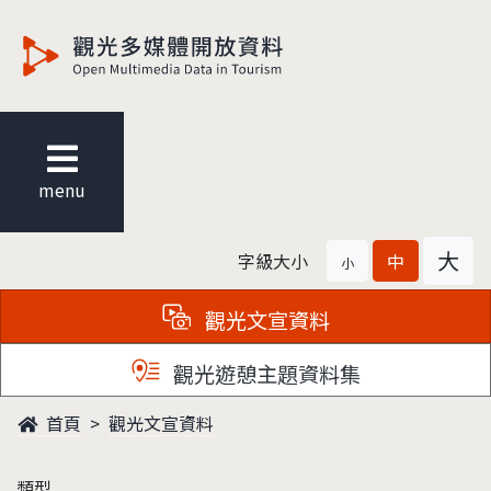
觀光多媒體開放資料
menu
大
字級大小
中
小
觀光文宣資料
觀光遊憩主題資料集
首頁
觀光文宣資料
類型