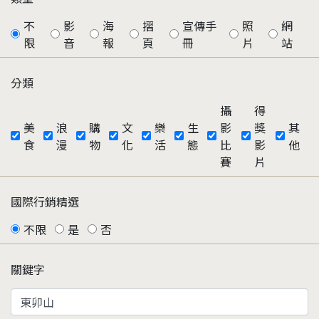
不
影
海
摺
宣傳手
照
網
限
音
報
頁
冊
片
站
分類
攝
得
美
浪
購
文
樂
生
影
獎
其
食
漫
物
化
活
態
比
影
他
賽
片
國際行銷精選
不限
是
否
關鍵字