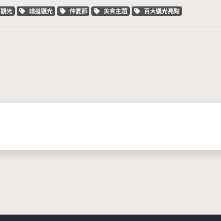
字標籤
關鍵字標籤
關鍵字標籤
關鍵字標籤
關鍵字標籤
車觀光
鐵道觀光
仲夏節
美食主題
百大觀光亮點